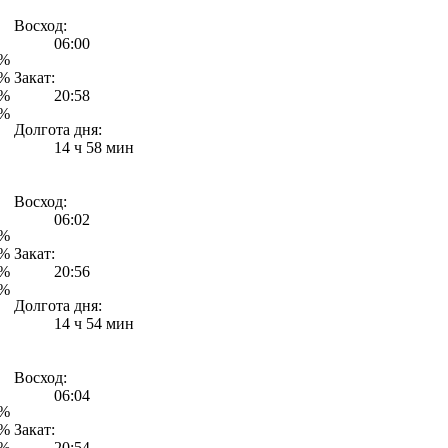
Восход:
06:00
4%
9%
Закат:
1%
20:58
2%
Долгота дня:
14 ч 58 мин
Восход:
06:02
8%
8%
Закат:
8%
20:56
8%
Долгота дня:
14 ч 54 мин
Восход:
06:04
7%
3%
Закат:
4%
20:54