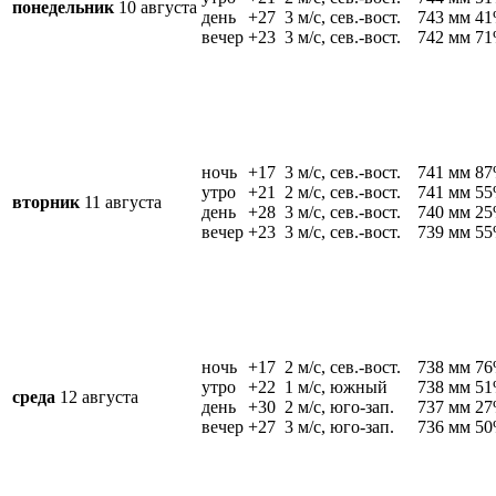
понедельник
10 августа
день
+27
3 м/c, сев.-вост.
743 мм
4
вечер
+23
3 м/c, сев.-вост.
742 мм
7
ночь
+17
3 м/c, сев.-вост.
741 мм
8
утро
+21
2 м/c, сев.-вост.
741 мм
5
вторник
11 августа
день
+28
3 м/c, сев.-вост.
740 мм
2
вечер
+23
3 м/c, сев.-вост.
739 мм
5
ночь
+17
2 м/c, сев.-вост.
738 мм
7
утро
+22
1 м/c, южный
738 мм
5
среда
12 августа
день
+30
2 м/c, юго-зап.
737 мм
2
вечер
+27
3 м/c, юго-зап.
736 мм
5