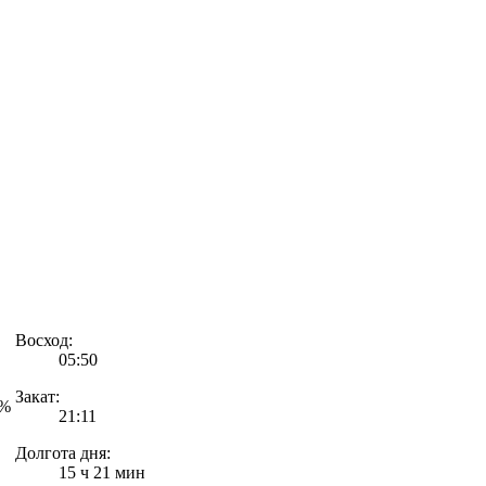
Восход:
05:50
Закат:
8%
21:11
Долгота дня:
15 ч 21 мин