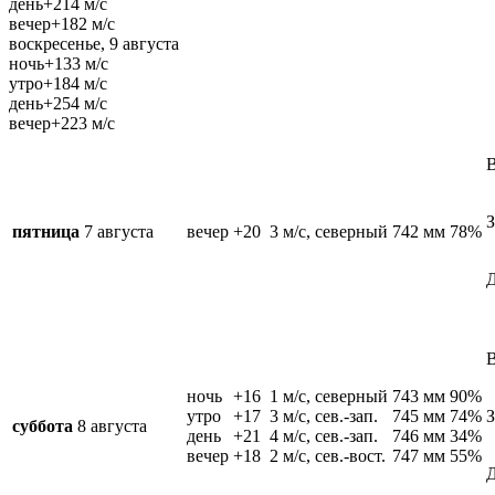
день
+21
4 м/c
вечер
+18
2 м/c
воскресенье, 9 августа
ночь
+13
3 м/c
утро
+18
4 м/c
день
+25
4 м/c
вечер
+22
3 м/c
В
З
пятница
7 августа
вечер
+20
3 м/c, северный
742 мм
78%
Д
В
ночь
+16
1 м/c, северный
743 мм
90%
утро
+17
3 м/c, сев.-зап.
745 мм
74%
З
суббота
8 августа
день
+21
4 м/c, сев.-зап.
746 мм
34%
вечер
+18
2 м/c, сев.-вост.
747 мм
55%
Д