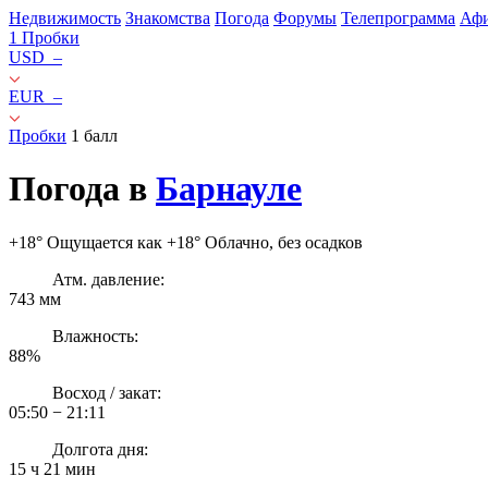
Недвижимость
Знакомства
Погода
Форумы
Телепрограмма
Аф
1
Пробки
USD
–
EUR
–
Пробки
1 балл
Погода в
Барнауле
+18
°
Ощущается как
+18°
Облачно, без осадков
Атм. давление:
743 мм
Влажность:
88%
Восход / закат:
05:50 − 21:11
Долгота дня:
15 ч 21 мин