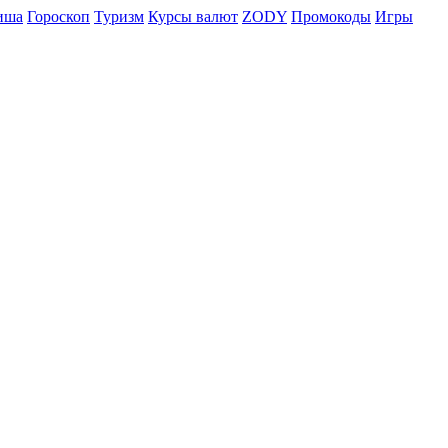
иша
Гороскоп
Туризм
Курсы валют
ZODY
Промокоды
Игры