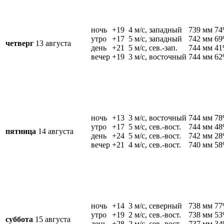
ночь
+19
4 м/c, западный
739 мм
7
утро
+17
5 м/c, западный
742 мм
6
четверг
13 августа
день
+21
5 м/c, сев.-зап.
744 мм
4
вечер
+19
3 м/c, восточный
744 мм
6
ночь
+13
3 м/c, восточный
744 мм
7
утро
+17
5 м/c, сев.-вост.
744 мм
4
пятница
14 августа
день
+24
5 м/c, сев.-вост.
742 мм
2
вечер
+21
4 м/c, сев.-вост.
740 мм
5
ночь
+14
3 м/c, северный
738 мм
7
утро
+19
2 м/c, сев.-вост.
738 мм
5
суббота
15 августа
день
+28
2 м/c, сев.-вост.
737 мм
3