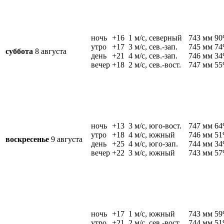
ночь
+16
1 м/c, северный
743 мм
9
утро
+17
3 м/c, сев.-зап.
745 мм
7
суббота
8 августа
день
+21
4 м/c, сев.-зап.
746 мм
3
вечер
+18
2 м/c, сев.-вост.
747 мм
5
ночь
+13
3 м/c, юго-вост.
747 мм
6
утро
+18
4 м/c, южный
746 мм
5
воскресенье
9 августа
день
+25
4 м/c, юго-зап.
744 мм
3
вечер
+22
3 м/c, южный
743 мм
5
ночь
+17
1 м/c, южный
743 мм
5
утро
+21
2 м/c, сев.-вост.
744 мм
5