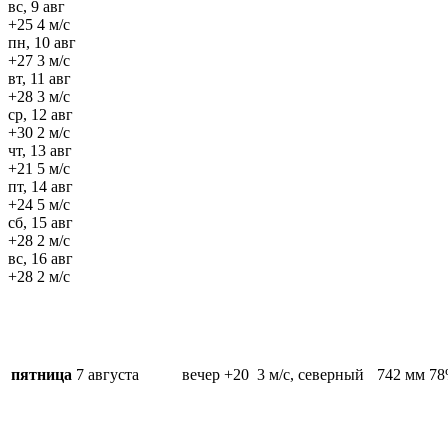
вс, 9 авг
+25
4 м/c
пн, 10 авг
+27
3 м/c
вт, 11 авг
+28
3 м/c
ср, 12 авг
+30
2 м/c
чт, 13 авг
+21
5 м/c
пт, 14 авг
+24
5 м/c
сб, 15 авг
+28
2 м/c
вс, 16 авг
+28
2 м/c
пятница
7 августа
вечер
+20
3 м/c, северный
742 мм
7