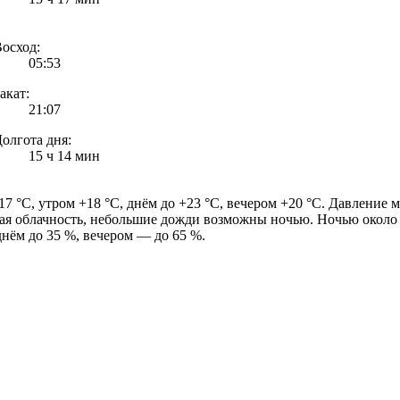
осход:
05:53
акат:
21:07
олгота дня:
15 ч 14 мин
 °C, утром +18 °C, днём до +23 °C, вечером +20 °C. Давление ме
ая облачность, небольшие дожди возможны ночью. Ночью около +1
 днём до 35 %, вечером — до 65 %.