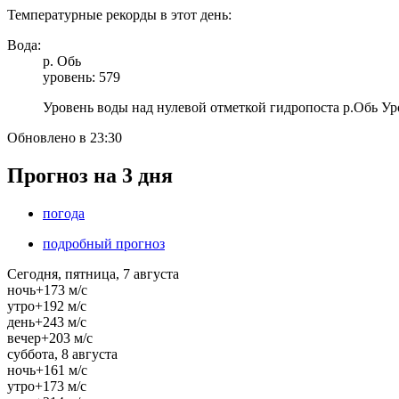
Температурные рекорды в этот день:
Вода:
р. Обь
уровень: 579
Уровень воды над нулевой отметкой гидропоста р.Обь 
Обновлено в 23:30
Прогноз на 3 дня
погода
подробный прогноз
Сегодня, пятница, 7 августа
ночь
+17
3 м/c
утро
+19
2 м/c
день
+24
3 м/c
вечер
+20
3 м/c
суббота, 8 августа
ночь
+16
1 м/c
утро
+17
3 м/c