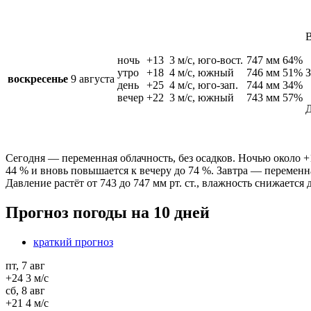
В
ночь
+13
3 м/c, юго-вост.
747 мм
64%
утро
+18
4 м/c, южный
746 мм
51%
З
воскресенье
9 августа
день
+25
4 м/c, юго-зап.
744 мм
34%
вечер
+22
3 м/c, южный
743 мм
57%
Д
Сегодня — переменная облачность, без осадков. Ночью около +17
44 % и вновь повышается к вечеру до 74 %. Завтра — переменн
Давление растёт от 743 до 747 мм рт. ст., влажность снижается
Прогноз погоды на 10 дней
краткий прогноз
пт, 7 авг
+24
3 м/c
сб, 8 авг
+21
4 м/c