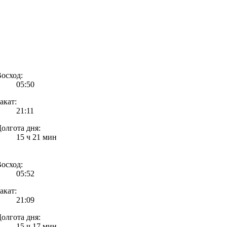
осход:
05:50
акат:
21:11
олгота дня:
15 ч 21 мин
осход:
05:52
акат:
21:09
олгота дня:
15 ч 17 мин